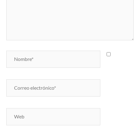
Nombre*
Guarda
mi nombre,
correo
electrónico
Correo
y web en
electrónico*
este
navegador
para la
Web
próxima vez
que
comente.