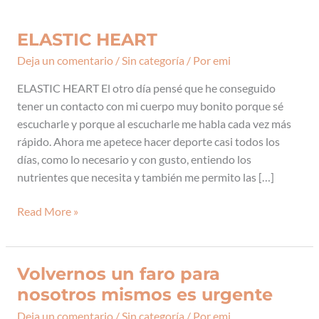
ELASTIC HEART
ELASTIC
HEART
Deja un comentario
/
Sin categoría
/ Por
emi
ELASTIC HEART El otro día pensé que he conseguido
tener un contacto con mi cuerpo muy bonito porque sé
escucharle y porque al escucharle me habla cada vez más
rápido. Ahora me apetece hacer deporte casi todos los
días, como lo necesario y con gusto, entiendo los
nutrientes que necesita y también me permito las […]
Read More »
Volvernos un faro para
Volvernos
un
nosotros mismos es urgente
faro
Deja un comentario
/
Sin categoría
/ Por
emi