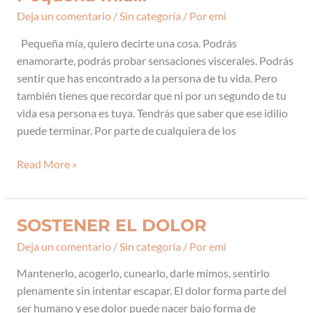
mía…
Deja un comentario
/
Sin categoría
/ Por
emi
Pequeña mía, quiero decirte una cosa. Podrás
enamorarte, podrás probar sensaciones viscerales. Podrás
sentir que has encontrado a la persona de tu vida. Pero
también tienes que recordar que ni por un segundo de tu
vida esa persona es tuya. Tendrás que saber que ese idilio
puede terminar. Por parte de cualquiera de los
Read More »
SOSTENER EL DOLOR
SOSTENER
EL
Deja un comentario
/
Sin categoría
/ Por
emi
DOLOR
Mantenerlo, acogerlo, cunearlo, darle mimos, sentirlo
plenamente sin intentar escapar. El dolor forma parte del
ser humano y ese dolor puede nacer bajo forma de