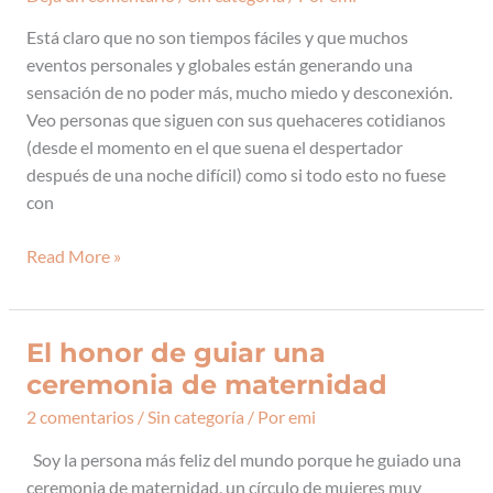
para
nosotros
Está claro que no son tiempos fáciles y que muchos
mismos
eventos personales y globales están generando una
es
sensación de no poder más, mucho miedo y desconexión.
urgente
Veo personas que siguen con sus quehaceres cotidianos
(desde el momento en el que suena el despertador
después de una noche difícil) como si todo esto no fuese
con
Read More »
El honor de guiar una
El
honor
ceremonia de maternidad
de
2 comentarios
/
Sin categoría
/ Por
emi
guiar
una
Soy la persona más feliz del mundo porque he guiado una
ceremonia
ceremonia de maternidad, un círculo de mujeres muy